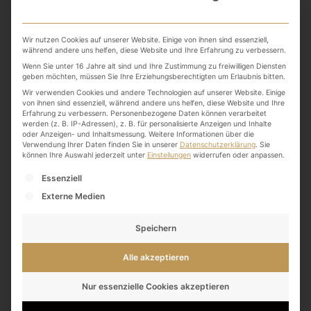
Wir nutzen Cookies auf unserer Website. Einige von ihnen sind essenziell,
während andere uns helfen, diese Website und Ihre Erfahrung zu verbessern.
Wenn Sie unter 16 Jahre alt sind und Ihre Zustimmung zu freiwilligen Diensten
7. April 2022
geben möchten, müssen Sie Ihre Erziehungsberechtigten um Erlaubnis bitten.
Nachhaltig Wohnen
Wir verwenden Cookies und andere Technologien auf unserer Website. Einige
von ihnen sind essenziell, während andere uns helfen, diese Website und Ihre
Erfahrung zu verbessern.
Personenbezogene Daten können verarbeitet
Read More
werden (z. B. IP-Adressen), z. B. für personalisierte Anzeigen und Inhalte
oder Anzeigen- und Inhaltsmessung.
Weitere Informationen über die
Verwendung Ihrer Daten finden Sie in unserer
Datenschutzerklärung
.
Sie
können Ihre Auswahl jederzeit unter
Einstellungen
widerrufen oder anpassen.
Es folgt eine Liste der Service-Gruppen, für die eine
Essenziell
Externe Medien
Speichern
Alle akzeptieren
Nur essenzielle Cookies akzeptieren