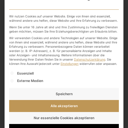
Tag
Wir nutzen Cookies auf unserer Website. Einige von ihnen sind essenziell,
während andere uns helfen, diese Website und Ihre Erfahrung zu verbessern.
Wenn Sie unter 16 Jahre alt sind und Ihre Zustimmung zu freiwilligen Diensten
geben möchten, müssen Sie Ihre Erziehungsberechtigten um Erlaubnis bitten.
Wir verwenden Cookies und andere Technologien auf unserer Website. Einige
von ihnen sind essenziell, während andere uns helfen, diese Website und Ihre
Erfahrung zu verbessern.
Personenbezogene Daten können verarbeitet
werden (z. B. IP-Adressen), z. B. für personalisierte Anzeigen und Inhalte
oder Anzeigen- und Inhaltsmessung.
Weitere Informationen über die
Verwendung Ihrer Daten finden Sie in unserer
Datenschutzerklärung
.
Sie
können Ihre Auswahl jederzeit unter
Einstellungen
widerrufen oder anpassen.
Es folgt eine Liste der Service-Gruppen, für die eine
Essenziell
Externe Medien
Speichern
Alle akzeptieren
29. März 2021
Ätherische Öle in meiner Sammlung
Nur essenzielle Cookies akzeptieren