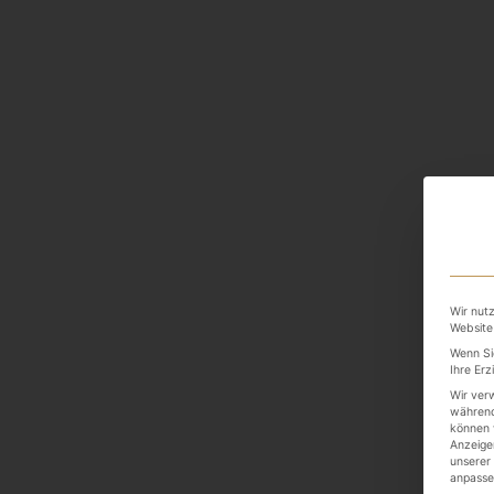
Wir nutz
Website
Wenn Si
Ihre Erz
Wir ver
während
können v
Anzeige
unserer
anpasse