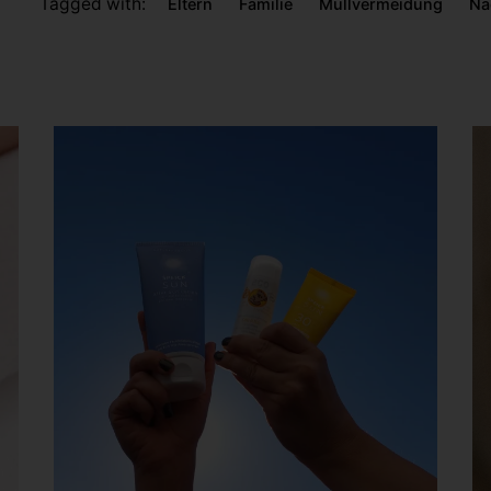
Tagged with:
Eltern
Familie
Müllvermeidung
Na