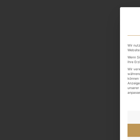
Wir nutz
Website
Wenn Si
Ihre Erz
Wir ver
während
können v
Anzeige
unserer
anpasse
Es fo