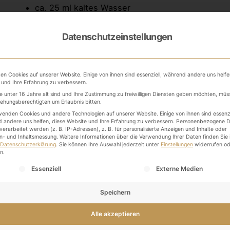
ca. 25 ml kaltes Wasser
ca. 50 ml heißes Wasser
Datenschutzeinstellungen
1
optional:
/
EL Zucker
2
Zubereitung:
en Cookies auf unserer Website. Einige von ihnen sind essenziell, während andere uns helfe
 und Ihre Erfahrung zu verbessern.
Das Mehl in das kalte Wasser einrühren. Das heiße
e unter 16 Jahre alt sind und Ihre Zustimmung zu freiwilligen Diensten geben möchten, müs
iehungsberechtigten um Erlaubnis bitten.
verrühren. Alles unter Rühren aufkochen bis die Flü
wenden Cookies und andere Technologien auf unserer Website. Einige von ihnen sind essenzi
Zucker dazugeben und auflösen. Nach dem Abkühle
 andere uns helfen, diese Website und Ihre Erfahrung zu verbessern.
Personenbezogene D
erarbeitet werden (z. B. IP-Adressen), z. B. für personalisierte Anzeigen und Inhalte oder
n- und Inhaltsmessung.
Weitere Informationen über die Verwendung Ihrer Daten finden Sie 
Haltbarkeit: Im Kühlschrank ca. 2 Wochen.
Datenschutzerklärung
.
Sie können Ihre Auswahl jederzeit unter
Einstellungen
widerrufen od
n.
lgt eine Liste der Service-Gruppen, für die eine Einwilli
Anmerkung:
Essenziell
Externe Medien
Der DIY Kleber soll wohl auch ohne Zucker funktioni
Speichern
Schau dir auch gerne mal diese beiden Beiträge an:
Alle akzeptieren
3 nachhaltige Bastelideen mit Zutaten aus der Küc