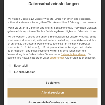
Weichmacher zum Einsatz kommt.
Datenschutzeinstellungen
BPA hat eine östrogen-ähnliche Wirkung und
verändert den Hormonhaushalt. So kommt das
Wir nutzen Cookies auf unserer Website. Einige von ihnen sind essenziell,
während andere uns helfen, diese Website und Ihre Erfahrung zu verbessern.
hormonelle Gleichgewicht durcheinander und das
Wenn Sie unter 16 Jahre alt sind und Ihre Zustimmung zu freiwilligen Diensten
führt unter anderem zur Beeinträchtigung der
geben möchten, müssen Sie Ihre Erziehungsberechtigten um Erlaubnis bitten.
Wir verwenden Cookies und andere Technologien auf unserer Website. Einige
Fortpflanzungsfähigkeit. Auch Kindern schadet es
von ihnen sind essenziell, während andere uns helfen, diese Website und Ihre
sehr, denn es stört die richtige Ausbildung der
Erfahrung zu verbessern.
Personenbezogene Daten können verarbeitet
werden (z. B. IP-Adressen), z. B. für personalisierte Anzeigen und Inhalte
Organe und Drüsen. BPA fördert
oder Anzeigen- und Inhaltsmessung.
Weitere Informationen über die
Verwendung Ihrer Daten finden Sie in unserer
Datenschutzerklärung
.
Sie
Herzkreislauferkrankungen, Leberprobleme,
können Ihre Auswahl jederzeit unter
Einstellungen
widerrufen oder anpassen.
Brustkrebs, Diabetes, Übergewicht und schadet
Es folgt eine Liste der Service-Gruppen, für die eine
Essenziell
dem Immunsystem.
Externe Medien
Bisphenol A wurde bereits in Luft, Staub,
Speichern
Oberflächengewässern und Meerwasser gefunden.
Auch bei Menschen hat man es schon im Blut, Urin,
Alle akzeptieren
Fruchtwasser und im Gebärmuttergewebe
Nur essenzielle Cookies akzeptieren
nachgewiesen.